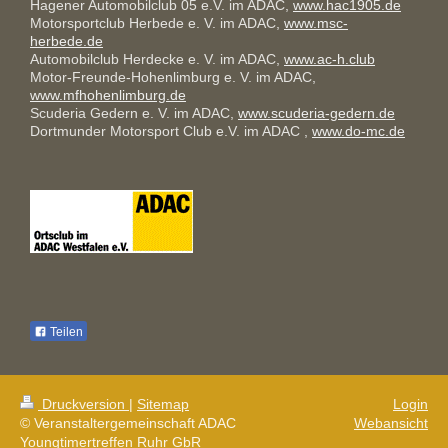
Hagener Automobilclub 05 e.V. im ADAC,
www.hac1905.de
Motorsportclub Herbede e. V. im ADAC,
www.msc-
herbede.de
Automobilclub Herdecke e. V. im ADAC,
www.ac-h.club
Motor-Freunde-Hohenlimburg e. V. im ADAC,
www.mfhohenlimburg.de
Scuderia Gedern e. V. im ADAC,
www.scuderia-gedern.de
Dortmunder Motorsport Club e.V. im ADAC ,
www.do-mc.de
Teilen
Druckversion
|
Sitemap
Login
© Veranstaltergemeinschaft ADAC
Webansicht
Youngtimertreffen Ruhr GbR